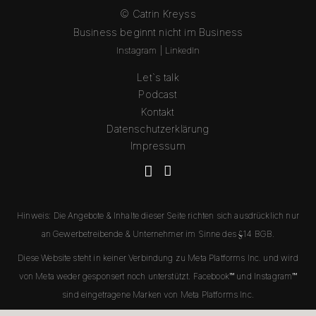
© Catrin Kreyss
Business beginnt nicht im Business
Instagram
|
L
inkedIn
Let`s talk
Podcast
Kontakt
Datenschutzerklärung
Impressum
Hinweis: Die Angebote & Inhalte dieser Seite richten sich ausdrücklich nur
an Gewerbetreibende & Unternehmer im Sinne des §14 BGB.
Diese Website steht in keiner Verbindung zu Meta Platforms Inc. und wird
von Meta weder gesponsert noch unterstützt. Facebook™ und Instagram™
sind eingetragene Marken von Meta Platforms Inc.