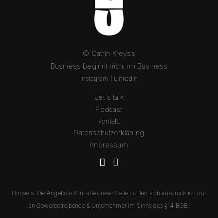
© Catrin Kreyss
Business beginnt nicht im Business
Instagram
|
L
inkedIn
Let`s talk
Podcast
Kontakt
Datenschutzerklärung
Impressum
Hinweis: Die Angebote & Inhalte dieser Seite richten sich ausdrücklich nur
an Gewerbetreibende & Unternehmer im Sinne des §14 BGB.